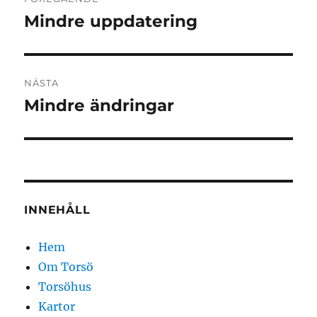
Mindre uppdatering
Föregående
inlägg:
NÄSTA
Mindre ändringar
Nästa
inlägg:
INNEHÅLL
Hem
Om Torsö
Torsöhus
Kartor