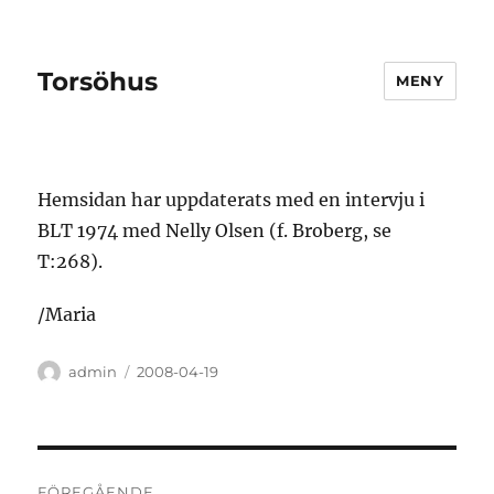
Torsöhus
MENY
Hemsidan har uppdaterats med en intervju i
BLT 1974 med Nelly Olsen (f. Broberg, se
T:268).
/Maria
Författare
Publicerat
admin
2008-04-19
den
Inläggsnavigering
FÖREGÅENDE