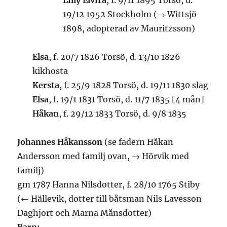
Lilly Elvira
, f. 9/11 1895 Torsö, d.
19/12 1952 Stockholm (→ Wittsjö
1898, adopterad av Mauritzsson)
Elsa
, f. 20/7 1826 Torsö, d. 13/10 1826
kikhosta
Kersta
, f. 25/9 1828 Torsö, d. 19/11 1830 slag
Elsa
, f. 19/1 1831 Torsö, d. 11/7 1835 [4 mån]
Håkan
, f. 29/12 1833 Torsö, d. 9/8 1835
Johannes Håkansson
(se fadern Håkan
Andersson med familj ovan, → Hörvik med
familj)
gm 1787 Hanna Nilsdotter, f. 28/10 1765 Stiby
(← Hällevik, dotter till båtsman Nils Lavesson
Daghjort och Marna Månsdotter)