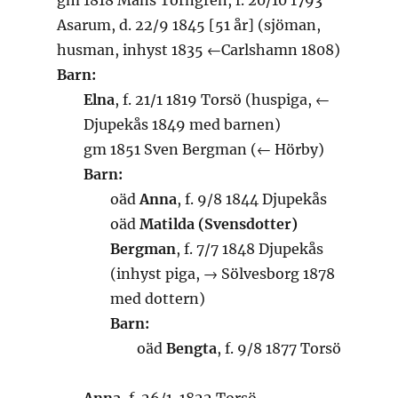
gm 1818 Måns Torngren, f. 20/10 1793
Asarum, d. 22/9 1845 [51 år] (sjöman,
husman, inhyst 1835 ←Carlshamn 1808)
Barn:
Elna
, f. 21/1 1819 Torsö (huspiga, ←
Djupekås 1849 med barnen)
gm 1851 Sven Bergman (← Hörby)
Barn:
oäd
Anna
, f. 9/8 1844 Djupekås
oäd
Matilda (Svensdotter)
Bergman
, f. 7/7 1848 Djupekås
(inhyst piga, → Sölvesborg 1878
med dottern)
Barn:
oäd
Bengta
, f. 9/8 1877 Torsö