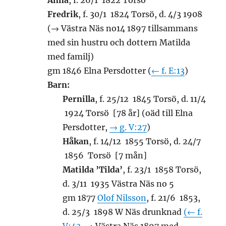
Anna
, f. 26/1 1822 Torsö
Fredrik
, f. 30/1 1824 Torsö, d. 4/3 1908
(→ Västra Näs no14 1897 tillsammans
med sin hustru och dottern Matilda
med familj)
gm 1846 Elna Persdotter (
← f. E:13
)
Barn:
Pernilla
, f. 25/12 1845 Torsö, d. 11/4
1924 Torsö [78 år] (oäd till Elna
Persdotter,
→ g. V:27
)
Håkan
, f. 14/12 1855 Torsö, d. 24/7
1856 Torsö [7 mån]
Matilda ’Tilda’
, f. 23/1 1858 Torsö,
d. 3/11 1935 Västra Näs no 5
gm 1877
Olof Nilsson
, f. 21/6 1853,
d. 25/3 1898 W Näs drunknad
(← f.