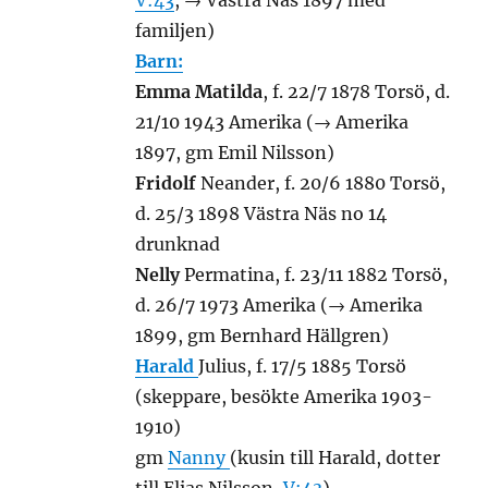
V:43
, → Västra Näs 1897 med
familjen)
Barn:
Emma Matilda
, f. 22/7 1878 Torsö, d.
21/10 1943 Amerika (→ Amerika
1897, gm Emil Nilsson)
Fridolf
Neander, f. 20/6 1880 Torsö,
d. 25/3 1898 Västra Näs no 14
drunknad
Nelly
Permatina, f. 23/11 1882 Torsö,
d. 26/7 1973 Amerika (→ Amerika
1899, gm Bernhard Hällgren)
Harald
Julius, f. 17/5 1885 Torsö
(skeppare, besökte Amerika 1903-
1910)
gm
Nanny
(kusin till Harald, dotter