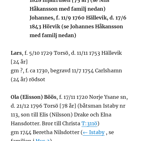
1828 ihjälfrusen [75 år] (se Nils
Håkansson med familj nedan)
Johannes
, f. 11/9 1760 Hällevik, d. 17/6
1843 Hörvik (se Johannes Håkansson
med familj nedan)
Lars
, f. 5/10 1729 Torsö, d. 11/11 1753 Hällevik
[24 år]
gm ?, f. ca 1730, begravd 11/7 1754 Carlshamn
(24 år) rödsot
Ola (Elisson) Böös
, f. 17/11 1720 Norje Ysane sn,
d. 21/12 1796 Torsö [78 år] (båtsman Istaby nr
113, son till Elis (Nilsson) Drake och Elna
Hansdotter. Bror till Christa
T:311ö
)
gm 1744 Beretha Nilsdotter (
← Istaby
, se