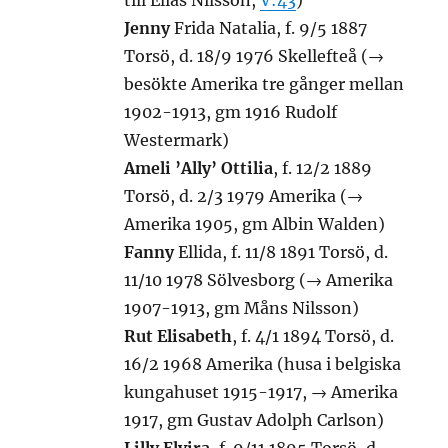
till Elias Nilsson,
V:43
)
Jenny
Frida Natalia, f. 9/5 1887
Torsö, d. 18/9 1976 Skellefteå (→
besökte Amerika tre gånger mellan
1902-1913, gm 1916 Rudolf
Westermark)
Ameli ’Ally’ Ottilia
, f. 12/2 1889
Torsö, d. 2/3 1979 Amerika (→
Amerika 1905, gm Albin Walden)
Fanny
Ellida, f. 11/8 1891 Torsö, d.
11/10 1978 Sölvesborg (→ Amerika
1907-1913, gm Måns Nilsson)
Rut Elisabeth
, f. 4/1 1894 Torsö, d.
16/2 1968 Amerika (husa i belgiska
kungahuset 1915-1917, → Amerika
1917, gm Gustav Adolph Carlson)