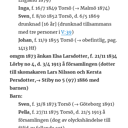
Éngland 1879)
Inga
, f. 16/7 1849 Torsö (→ Malmö 1874)
Sven
, f. 8/10 1852 Torsö, d. 6/5 1869
drunknad [16 år] (drunknad tillsammans
med tre personer i
V:39
)
Johan
, f. 11/9 1855 Torsö (→ obefintlig, pag.
1413 Hf)
omgm 1873 änkan Elsa Larsdotter, f. 21/11 1834
Lörby no 4, d. 3/4 1913 å församlingen (dotter
till skomakaren Lars Nilsson och Kersta
Persdotter,→ Stiby no 5 (97) 1886 med
barnen)
Barn:
Sven
, f. 31/8 1873 Torsö (→ Göteborg 1891)
Pella
, f. 27/11 1875 Torsö, d. 21/5 1913 å
församlingen (dog av olyckshändelse till