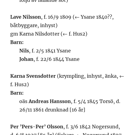
följd av fallande sot)
Lave Nilsson
, f. 16/9 1809 (← Ysane 1840??,
båtbyggare, inhyst)
gm Karna Nilsdotter (← f. Hus2)
Barn:
Nils
, f. 2/5 1841 Ysane
Johan
, f. 22/6 1844 Ysane
Karna Svensdotter
(krympling, inhyst, änka, ←
f. Hus2)
Barn:
oäs
Andreas Hansson
, f. 5/4 1845 Torsö, d.
26/11 1861 drunknad [16 år]
Per ’Pers-Per’ Olsson
, f. 3/6 1842 Nogersund,