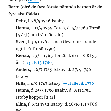
familjen i
Hus 2
)
Barn: (obs! de fyra första nämnda barnen är de
fyra sist födda)
Pehr
, f. 28/5 1756 Istaby
Hanna
, f. 11/4 1759 Torsö, d. 4/7 1763 Torsö
[4 år] (lam från födseln)
Sven
, f. 30/1 1762 Torsö (lever forfarande
ogift på Torsö 1790)
Kersta
, f. 9/11 1765 Torsö, d. 6/11 1818 [53
år] (
→ g. E:13 1786
)
Anders
, f. 6/7 1745 Istaby, d. 27/4 1746
Istaby
Nills
, f. 4/9 1747 Istaby (
→ Hällevik 1770
)
Hanna
, f. 25/3 1750 Istaby, d. 8/11 1752
Istaby koppor [2 år]
Ellna
, f. 6/11 1752 Istaby, d. 16/10 1819 [66