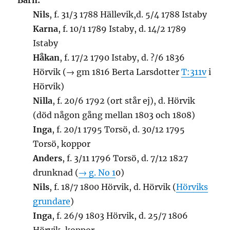
Barn:
Nils
, f. 31/3 1788 Hällevik,d. 5/4 1788 Istaby
Karna
, f. 10/1 1789 Istaby, d. 14/2 1789
Istaby
Håkan
, f. 17/2 1790 Istaby, d. ?/6 1836
Hörvik (→ gm 1816 Berta Larsdotter
T:311v
i
Hörvik)
Nilla
, f. 20/6 1792 (ort står ej), d. Hörvik
(död någon gång mellan 1803 och 1808)
Inga
, f. 20/1 1795 Torsö, d. 30/12 1795
Torsö, koppor
Anders
, f. 3/11 1796 Torsö, d. 7/12 1827
drunknad (
→ g. No 1
0)
Nils
, f. 18/7 1800 Hörvik, d. Hörvik (
Hörviks
grundare
)
Inga
, f. 26/9 1803 Hörvik, d. 25/7 1806