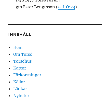
15/8 1977 Torsö [81 år]
gm Ester Bengtsson (
← f. O:23
)
INNEHÅLL
Hem
Om Torsö
Torsöhus
Kartor
Förkortningar
Källor
Länkar
Nyheter