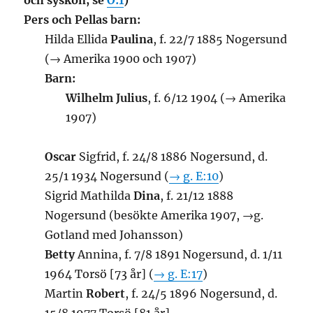
och syskon, se
O:1
)
Pers och Pellas barn:
Hilda Ellida
Paulina
, f. 22/7 1885 Nogersund
(→ Amerika 1900 och 1907)
Barn:
Wilhelm Julius
, f. 6/12 1904 (→ Amerika
1907)
Oscar
Sigfrid, f. 24/8 1886 Nogersund, d.
25/1 1934 Nogersund (
→ g. E:10
)
Sigrid Mathilda
Dina
, f. 21/12 1888
Nogersund (besökte Amerika 1907, →g.
Gotland med Johansson)
Betty
Annina, f. 7/8 1891 Nogersund, d. 1/11
1964 Torsö [73 år] (
→ g. E:17
)
Martin
Robert
, f. 24/5 1896 Nogersund, d.