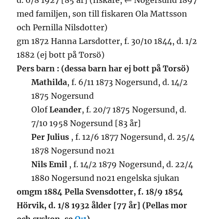
d. 6/8 1927 [85 år] (fiskare, ← Nogersund 1897
med familjen, son till fiskaren Ola Mattsson
och Pernilla Nilsdotter)
gm 1872 Hanna Larsdotter, f. 30/10 1844, d. 1/2
1882 (ej bott på Torsö)
Pers barn : (dessa barn har ej bott på Torsö)
Mathilda
, f. 6/11 1873 Nogersund, d. 14/2
1875 Nogersund
Olof
Leander
, f. 20/7 1875 Nogersund, d.
7/10 1958 Nogersund [83 år]
Per Julius
, f. 12/6 1877 Nogersund, d. 25/4
1878 Nogersund no21
Nils Emil
, f. 14/2 1879 Nogersund, d. 22/4
1880 Nogersund no21 engelska sjukan
omgm 1884 Pella Svensdotter, f. 18/9 1854
Hörvik, d. 1/8 1932 ålder [77 år] (Pellas mor