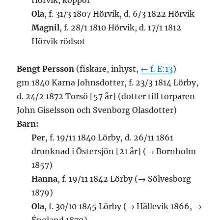
Hörvik, koppor
Ola
, f. 31/3 1807 Hörvik, d. 6/3 1822 Hörvik
Magnil
, f. 28/1 1810 Hörvik, d. 17/1 1812
Hörvik rödsot
Bengt Persson
(fiskare, inhyst,
← f. E:13
)
gm 1840 Karna Johnsdotter, f. 23/3 1814 Lörby,
d. 24/2 1872 Torsö [57 år] (dotter till torparen
John Giselsson och Svenborg Olasdotter)
Barn:
Per
, f. 19/11 1840 Lörby, d. 26/11 1861
drunknad i Östersjön [21 år] (→ Bornholm
1857)
Hanna
, f. 19/11 1842 Lörby (→ Sölvesborg
1879)
Ola
, f. 30/10 1845 Lörby (→ Hällevik 1866, →