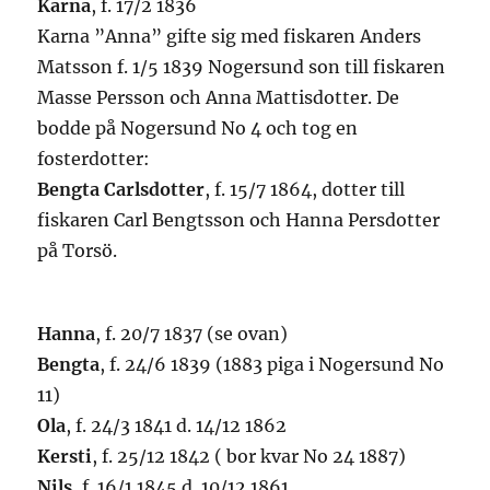
Karna
, f. 17/2 1836
Karna ”Anna” gifte sig med fiskaren Anders
Matsson f. 1/5 1839 Nogersund son till fiskaren
Masse Persson och Anna Mattisdotter. De
bodde på Nogersund No 4 och tog en
fosterdotter:
Bengta Carlsdotter
, f. 15/7 1864, dotter till
fiskaren Carl Bengtsson och Hanna Persdotter
på Torsö.
Hanna
, f. 20/7 1837 (se ovan)
Bengta
, f. 24/6 1839 (1883 piga i Nogersund No
11)
Ola
, f. 24/3 1841 d. 14/12 1862
Kersti
, f. 25/12 1842 ( bor kvar No 24 1887)
Nils
, f. 16/1 1845 d. 10/12 1861