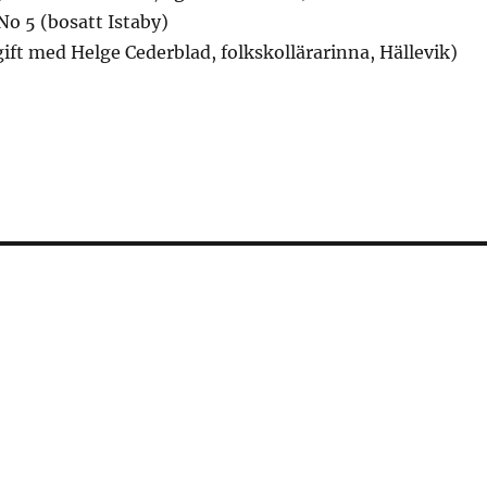
 No 5 (bosatt Istaby)
(gift med Helge Cederblad, folkskollärarinna, Hällevik)