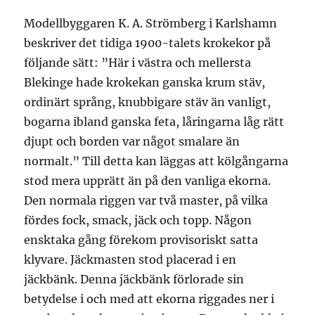
Modellbyggaren K. A. Strömberg i Karlshamn
beskriver det tidiga 1900-talets krokekor på
följande sätt: ”Här i västra och mellersta
Blekinge hade krokekan ganska krum stäv,
ordinärt språng, knubbigare stäv än vanligt,
bogarna ibland ganska feta, låringarna låg rätt
djupt och borden var något smalare än
normalt.” Till detta kan läggas att kölgångarna
stod mera upprätt än på den vanliga ekorna.
Den normala riggen var två master, på vilka
fördes fock, smack, jäck och topp. Någon
ensktaka gång förekom provisoriskt satta
klyvare. Jäckmasten stod placerad i en
jäckbänk. Denna jäckbänk förlorade sin
betydelse i och med att ekorna riggades ner i