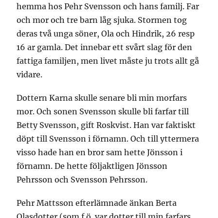
hemma hos Pehr Svensson och hans familj. Far
och mor och tre barn låg sjuka. Stormen tog
deras två unga söner, Ola och Hindrik, 26 resp
16 ar gamla. Det innebar ett svårt slag för den
fattiga familjen, men livet måste ju trots allt gå
vidare.
Dottern Karna skulle senare bli min morfars
mor. Och sonen Svensson skulle bli farfar till
Betty Svensson, gift Roskvist. Han var faktiskt
döpt till Svensson i förnamn. Och till yttermera
visso hade han en bror sam hette Jönsson i
förnamn. De hette följaktligen Jönsson
Pehrsson och Svensson Pehrsson.
Pehr Mattsson efterlämnade änkan Berta
Olasdotter (som f.ö. var dotter till min farfars