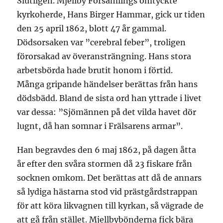
Slutligen. Mjellby Församlings omtyckte
kyrkoherde, Hans Birger Hammar, gick ur tiden
den 25 april 1862, blott 47 år gammal.
Dödsorsaken var ”cerebral feber”, troligen
förorsakad av överansträngning. Hans stora
arbetsbörda hade brutit honom i förtid.
Många gripande händelser berättas från hans
dödsbädd. Bland de sista ord han yttrade i livet
var dessa: ”Sjömännen på det vilda havet dör
lugnt, då han somnar i Frälsarens armar”.
Han begravdes den 6 maj 1862, på dagen åtta
år efter den svåra stormen då 23 fiskare från
socknen omkom. Det berättas att då de annars
så lydiga hästarna stod vid prästgårdstrappan
för att köra likvagnen till kyrkan, så vägrade de
att gå från stället. Mjellbybönderna fick bära