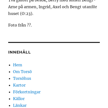
Två gäster på besök, Betty med sonen Bengt-
Arne på armen, Ingrid, Axel och Bengt utanför
huset (O:23).
Foto från ??.
INNEHÅLL
Hem
Om Torsö
Torsöhus
Kartor
Förkortningar
Källor
Länkar