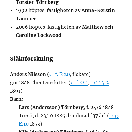
Torsten Törnberg
1992 köptes fastigheten av
Anna-Kerstin
Tammert
2006 köptes fastigheten av
Matthew och
Caroline Lockwood
Släktforskning
Anders Nilsson
(
← f. E:20
, fiskare)
gm 1848 Elna Larsdotter (
← f. O:1
,
→ T:312
1891)
Barn:
Lars (Andersson) Törnberg
, f. 24/6 1848
Torsö, d. 23/10 1885 drunknad [37 år] (
→ g.
E:10
1873)