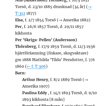
Nils (Andersson) Törnberg
, f. 16/3 1851
Torsö, d. 23/10 1885 drunknad [34 år] (
→
T:312
1877)
Elsa
, f. 2/7 1854 Torsö (→ Amerika 1882)
Per
, f. 26/6 1857 Torsö, d. 29/11 1857
kikhosta
Per ’Skriga-Pellen’ (Andersson)
Thörnberg
, f. 17/9 1859 Torsö, d. 12/3 1936
hjärtförlamning (fiskare, skogvaktare)
gm 1888 Mathilda ’Tilda’ Persdotter, f. 7/6
1860 (
← f. T:306
)
Barn:
Arthur Henry
, f. 8/2 1889 Torsö (→
Amerika 1907)
Paulina Eddy
, f. 14/1 1893 Torsö, d. 9/10
1893 kikhosta [8 mån]