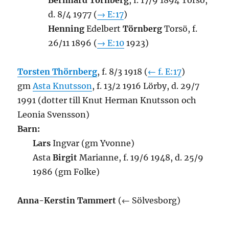
Bernhard Törnberg
, f. 17/9 1894 Torsö,
d. 8/4 1977 (
→ E:17
)
Henning
Edelbert
Törnberg
Torsö, f.
26/11 1896 (
→ E:10
1923)
Torsten Thörnberg
, f. 8/3 1918 (
← f. E:17
)
gm
Asta Knutsson
, f. 13/2 1916 Lörby, d. 29/7
1991 (dotter till Knut Herman Knutsson och
Leonia Svensson)
Barn:
Lars
Ingvar (gm Yvonne)
Asta
Birgit
Marianne, f. 19/6 1948, d. 25/9
1986 (gm Folke)
Anna-Kerstin Tammert
(← Sölvesborg)