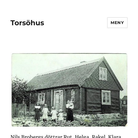
Torsöhus
MENY
Nils Brobergs döttrar Rut, Helga, Rakel, Klara,