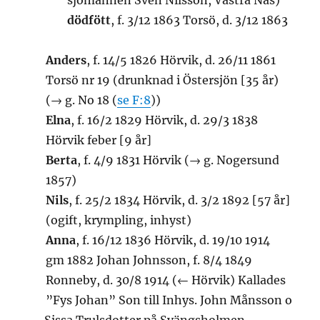
sjömannen Sven Nilsson, Västra Näs)
dödfött
, f. 3/12 1863 Torsö, d. 3/12 1863
Anders
, f. 14/5 1826 Hörvik, d. 26/11 1861
Torsö nr 19 (drunknad i Östersjön [35 år)
(→ g. No 18 (
se F:8
))
Elna
, f. 16/2 1829 Hörvik, d. 29/3 1838
Hörvik feber [9 år]
Berta
, f. 4/9 1831 Hörvik (→ g. Nogersund
1857)
Nils
, f. 25/2 1834 Hörvik, d. 3/2 1892 [57 år]
(ogift, krympling, inhyst)
Anna
, f. 16/12 1836 Hörvik, d. 19/10 1914
gm 1882 Johan Johnsson, f. 8/4 1849
Ronneby, d. 30/8 1914 (← Hörvik) Kallades
”Fys Johan” Son till Inhys. John Månsson o