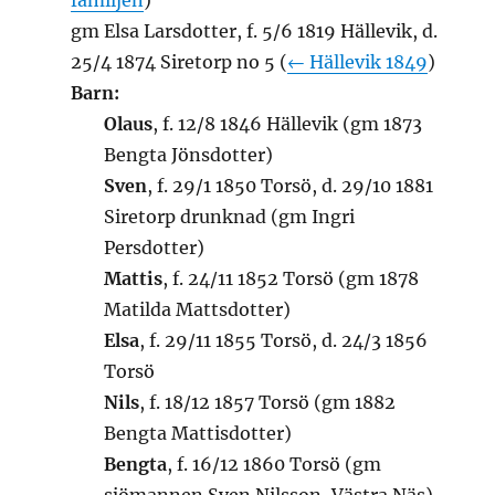
familjen
)
gm Elsa Larsdotter, f. 5/6 1819 Hällevik, d.
25/4 1874 Siretorp no 5 (
← Hällevik 1849
)
Barn:
Olaus
, f. 12/8 1846 Hällevik (gm 1873
Bengta Jönsdotter)
Sven
, f. 29/1 1850 Torsö, d. 29/10 1881
Siretorp drunknad (gm Ingri
Persdotter)
Mattis
, f. 24/11 1852 Torsö (gm 1878
Matilda Mattsdotter)
Elsa
, f. 29/11 1855 Torsö, d. 24/3 1856
Torsö
Nils
, f. 18/12 1857 Torsö (gm 1882
Bengta Mattisdotter)
Bengta
, f. 16/12 1860 Torsö (gm