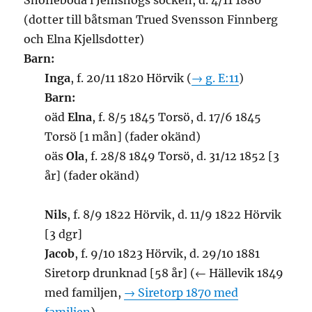
Snöfleboda i Jemshögs socken, d. 4/11 1880
(dotter till båtsman Trued Svensson Finnberg
och Elna Kjellsdotter)
Barn:
Inga
, f. 20/11 1820 Hörvik (
→ g. E:11
)
Barn:
oäd
Elna
, f. 8/5 1845 Torsö, d. 17/6 1845
Torsö [1 mån] (fader okänd)
oäs
Ola
, f. 28/8 1849 Torsö, d. 31/12 1852 [3
år] (fader okänd)
Nils
, f. 8/9 1822 Hörvik, d. 11/9 1822 Hörvik
[3 dgr]
Jacob
, f. 9/10 1823 Hörvik, d. 29/10 1881
Siretorp drunknad [58 år] (← Hällevik 1849
med familjen,
→ Siretorp 1870 med