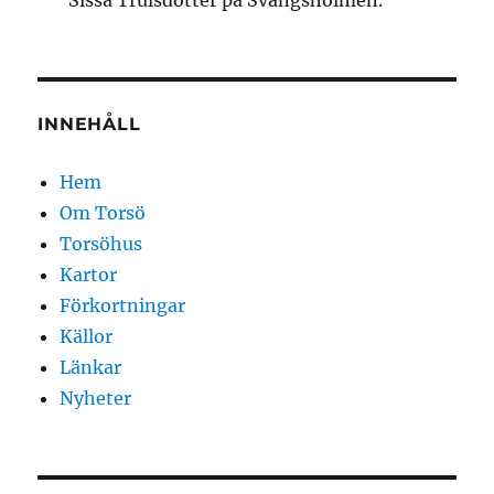
Sissa Trulsdotter på Svängsholmen.
INNEHÅLL
Hem
Om Torsö
Torsöhus
Kartor
Förkortningar
Källor
Länkar
Nyheter