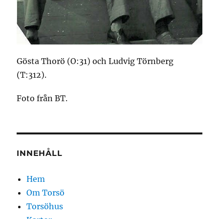
Gösta Thorö (O:31) och Ludvig Törnberg
(T:312).
Foto från BT.
INNEHÅLL
Hem
Om Torsö
Torsöhus