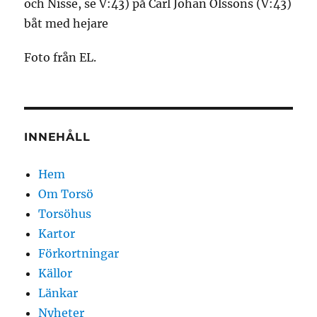
och Nisse, se V:43) på Carl Johan Olssons (V:43)
båt med hejare
Foto från EL.
INNEHÅLL
Hem
Om Torsö
Torsöhus
Kartor
Förkortningar
Källor
Länkar
Nyheter