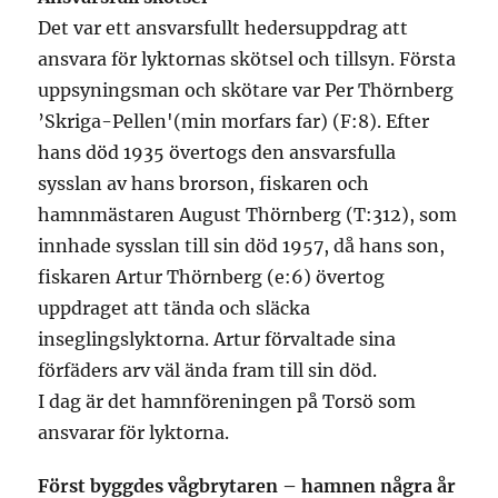
Det var ett ansvarsfullt hedersuppdrag att
ansvara för lyktornas skötsel och tillsyn. Första
uppsyningsman och skötare var Per Thörnberg
’Skriga-Pellen'(min morfars far) (F:8). Efter
hans död 1935 övertogs den ansvarsfulla
sysslan av hans brorson, fiskaren och
hamnmästaren August Thörnberg (T:312), som
innhade sysslan till sin död 1957, då hans son,
fiskaren Artur Thörnberg (e:6) övertog
uppdraget att tända och släcka
inseglingslyktorna. Artur förvaltade sina
förfäders arv väl ända fram till sin död.
I dag är det hamnföreningen på Torsö som
ansvarar för lyktorna.
Först byggdes vågbrytaren – hamnen några år