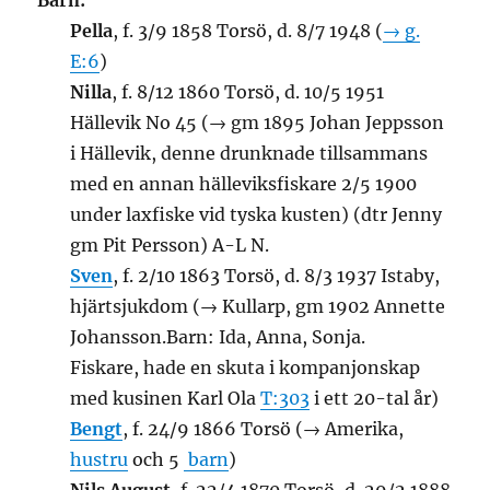
Barn:
Pella
, f. 3/9 1858 Torsö, d. 8/7 1948 (
→ g.
E:6
)
Nilla
, f. 8/12 1860 Torsö, d. 10/5 1951
Hällevik No 45 (→ gm 1895 Johan Jeppsson
i Hällevik, denne drunknade tillsammans
med en annan hälleviksfiskare 2/5 1900
under laxfiske vid tyska kusten) (dtr Jenny
gm Pit Persson) A-L N.
Sven
, f. 2/10 1863 Torsö, d. 8/3 1937 Istaby,
hjärtsjukdom (→ Kullarp, gm 1902 Annette
Johansson.Barn: Ida, Anna, Sonja.
Fiskare, hade en skuta i kompanjonskap
med kusinen Karl Ola
T:303
i ett 20-tal år)
Bengt
, f. 24/9 1866 Torsö (→ Amerika,
hustru
och 5
barn
)