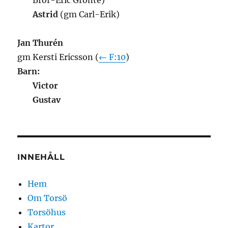
Bror-Eric Grönte)
Astrid
(gm Carl-Erik)
Jan Thurén
gm Kersti Ericsson (
← F:10
)
Barn:
Victor
Gustav
INNEHÅLL
Hem
Om Torsö
Torsöhus
Kartor