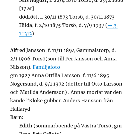
Nils August
, f. 22/4 1870 Torsö, d. 29/2 1888
[17 år]
dödfött
, f. 30/11 1873 Torsö, d. 30/11 1873
Hilda
, f. 2/10 1875 Torsö, d. 7/9 1937 (
→ g.
T:312
)
Alfred
Jansson, f. 11/11 1894 Gammalstorp, d.
2/1 1966 Torsö(son till Per Jansson och Anna
Nilsson).
Familjefoto
gm 1927 Anna Ottilia Larsson, f. 11/6 1895
Nogersund, d. 9/1 1972 (dotter till Otto Larsson
och Matilda Andersson) . Annas morfar var den
kände ”Kloke gubben Anders Hansson från
Hallaryd
Barn:
Edith
(sommarboende på Västra Torsö, gm