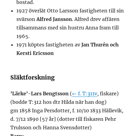
bostad.
1927 överlät Otto Larsson fastigheten till sin
svärson
Alfred Jansson
. Alfred drev affären
tillsammans med sin hustru Anna fram till
1965.
1971 köptes fastigheten av
Jan Thurén och
Kersti Ericsson
Släktforskning
’Lärke’-Lars Bengtsson
(
← f. T:311v
, fiskare)
(bodde T:312 hos dtr Hilda när han dog)
gm 1858 Inga Persdotter, f. 10/10 1833 Hällevik,
d. 7/12 1890 [57 år] (dotter till fiskaren Pehr
Trulsson och Hanna Svensdotter)