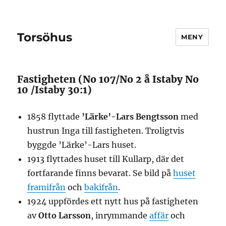
Torsöhus
MENY
Fastigheten (No 107/No 2 å Istaby No
10 /Istaby 30:1)
1858 flyttade
’Lärke’-Lars Bengtsson
med
hustrun Inga till fastigheten. Troligtvis
byggde ’Lärke’-Lars huset.
1913 flyttades huset till Kullarp, där det
fortfarande finns bevarat. Se bild på
huset
framifrån
och
bakifrån
.
1924 uppfördes ett nytt hus på fastigheten
av
Otto Larsson
, inrymmande
affär
och