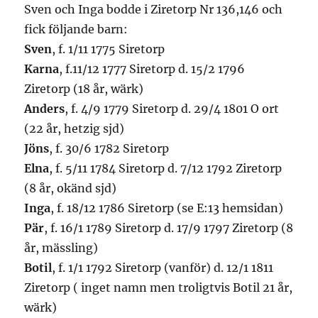
Sven och Inga bodde i Ziretorp Nr 136,146 och
fick följande barn:
Sven
, f. 1/11 1775 Siretorp
Karna
, f.11/12 1777 Siretorp d. 15/2 1796
Ziretorp (18 år, wärk)
Anders
, f. 4/9 1779 Siretorp d. 29/4 1801 O ort
(22 år, hetzig sjd)
Jöns
, f. 30/6 1782 Siretorp
Elna
, f. 5/11 1784 Siretorp d. 7/12 1792 Ziretorp
(8 år, okänd sjd)
Inga
, f. 18/12 1786 Siretorp (se E:13 hemsidan)
Pär
, f. 16/1 1789 Siretorp d. 17/9 1797 Ziretorp (8
år, mässling)
Botil
, f. 1/1 1792 Siretorp (vanför) d. 12/1 1811
Ziretorp ( inget namn men troligtvis Botil 21 år,
wärk)