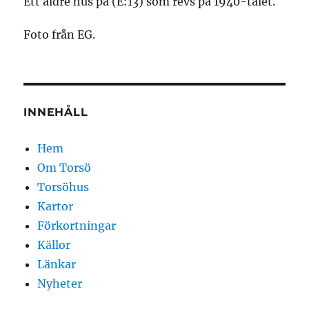
Ett äldre hus på (E:13) som revs på 1940-talet.
Foto från EG.
INNEHÅLL
Hem
Om Torsö
Torsöhus
Kartor
Förkortningar
Källor
Länkar
Nyheter